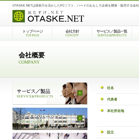
OTASKE.NETは技術力を活かしたPCソフト、ハードのおもしろ企画を開発・販売する会
トップページ
会社方針
サービス／製品一覧
TOP PAGE
CONCEPT
SERVICE&PRODUCTS
会社概要
COMPANY
社名
代表者
本社所在地
設立